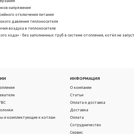
мерзания
чков напряжения
рийного отключения питания
окого давления теплоносителя
ичия воздуха в теплоносителе
ого хода» - без заполненных труб в системе отопления, котёл не запус
РИИ
ИНФОРМАЦИЯ
опления
О компании
еватели
Статьи
ГВС
Оплата и доставка
колонки
Доставка
 и комплектующие к котлам
Оплата
Сотрудничество
Сервис