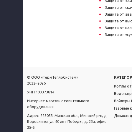
Защита от за
Защита от ска
Защита от ава
Защита от выс
Защита от нал
Защита от «сух
© ООО «ТермТеплоСистем»
КАТЕГО
2022–2026.
Котлы от
УНП 193373814
Водонагр
Интернет магазин отопительного
Бойлеры 
оборудования
Газовые 
Адрес: 223053, Минская обл., Минский р-н, д.
Дымоходы
Боровляны, ул. 40 лет Победы, д. 23а, офис
25-5