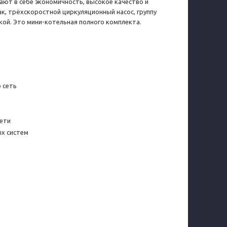
ают в себе экономичность, высокое качество и
ак, трёхскоростной циркуляционный насос, группу
кой. Это мини-котельная полного комплекта.
 сеть
ети
х систем