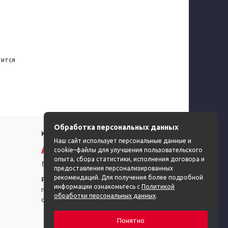
тится
Обработка персональных данных
КОНТАКТЫ
Наш сайт использует персональные данные и
+375 (44) 722-32-44
cookie–файлы для улучшения пользовательского
опыта, сбора статистики, исполнения договора и
info@tts.by
предоставления персонализированных
рекомендаций. Для получения более подробной
Режим работы:
информации ознакомьтесь с
Политикой
пн-пт с 9:00 до 17:00,
обработки персональных данных
.
сб-вс: выходной
Понятно