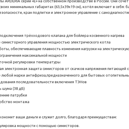
ы ARDERIA серии «Е» на собственном производстве в России. Они сочет
воих минимальных габаритах (63,5х39х19 см), котёл включает в себя: б
езопасности, кран подпитки и электронное управление с самодиагности
одключения трёхходового клапана для бойлера косвенного нагрева
 симисторного управления мощностью электрического котла
оты, обеспечивающие плавность изменения нагрузки на электрическую
ограничения максимальной мощности
точной регулировки температуры
я электронная защита симисторов от скачков напряжения питающей с
е любой марки антифриза,предназначенного для бытовых отопительны
едования последовательности включения ТЭНов
ь шума (38 дБ)
енние патрубки
добство монтажа
кономит ваши деньги и служит долго, благодаря преимуществам:
улировка мощности с помощью симисторов.