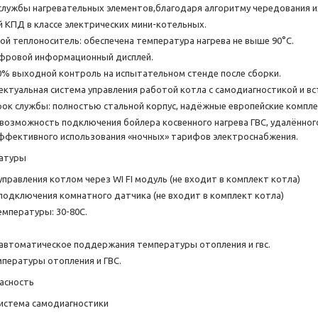
службы нагревательных элементов,благодаря алгоритму чередования и
 КПД в классе электрических мини-котельных.
й теплоноситель: обеспечена температура нагрева не выше 90°С.
ифровой информационный дисплей.
% выходной контроль на испытательном стенде после сборки.
ектуальная система управления работой котла с самодиагностикой и в
ок службы: полностью стальной корпус, надёжные европейские компл
возможность подключения бойлера косвенного нагрева ГВС, удалённог
ффективного использования «ночных» тарифов электроснабжения.
атуры
правления котлом через WI FI модуль (не входит в комплект котла)
одключения комнатного датчика (не входит в комплект котла)
емпературы: 30-80С.
 автоматическое поддержания температуры отопления и гвс.
пературы отопления и ГВС.
пасность
истема самодиагностики