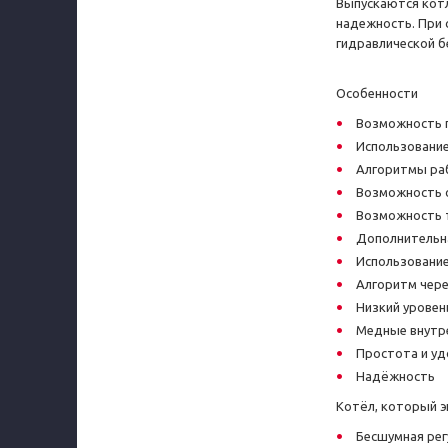
Выпускаются котл
надежность. При с
гидравлической б
Особенности
Возможность п
Использование
Алгоритмы раб
Возможность 
Возможность 
Дополнительна
Использовани
Алгоритм чер
Низкий уровен
Медные внутр
Простота и у
Надёжность
Котёл, который э
Бесшумная рег