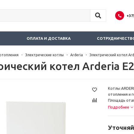
+37
И
ОПЛАТА И ДОСТАВКА
СОТРУДНИЧЕСТВ
отопления
Электрические котлы
Arderia
Электрический котел Ard
рический котел Arderia E
Котлы ARDERI
отопления и 
Площадь отап
Подробнее
Уточняй