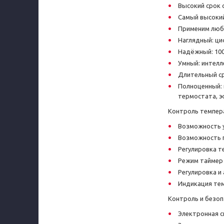
Высокий срок 
Самый высокий
Применим любо
Наглядный: ц
Надёжный: 100
Умный: интелл
Длительный ср
Полноценный: 
термостата, э
Контроль темпер
Возможность у
Возможность п
Регулировка т
Режим таймер
Регулировка и
Индикация тем
Контроль и безо
Электронная с